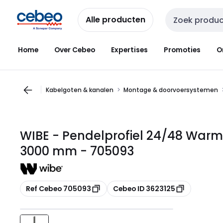
Overslaan
Overslaan
naar
naar
Alle producten
Zoekveld invoer
navigatie
inhoud
Home
Over Cebeo
Expertises
Promoties
O
Kabelgoten & kanalen
Montage & doorvoersystemen
WIBE - Pendelprofiel 24/48 Warmv
3000 mm - 705093
Kopiëren
Kopiëren
Ref Cebeo 705093
Cebeo ID 3623125