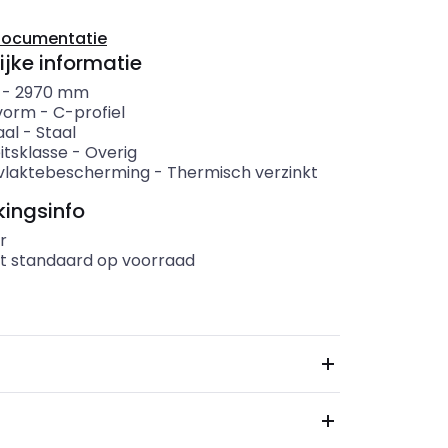
documentatie
ijke informatie
-
2970
mm
lvorm
-
C-profiel
aal
-
Staal
itsklasse
-
Overig
vlaktebescherming
-
Thermisch verzinkt
ingsinfo
r
t standaard op voorraad