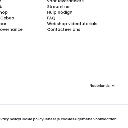
p
voor leveranciers
ub
Streamliner
shop
Hulp nodig?
j Cebeo
FAQ
par
Webshop videotutorials
Governance
Contacteer ons
Taal
ivacy policy
Cookie policy
Beheer je cookies
Algemene voorwaarden