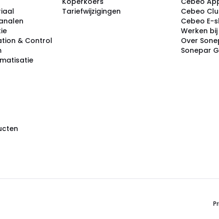
Koperkoers
Cebeo Ap
iaal
Tariefwijzigingen
Cebeo Cl
analen
Cebeo E-
tie
Werken bi
tion & Control
Over Sone
m
Sonepar 
omatisatie
ducten
Pr