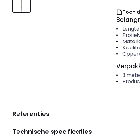
Toon 
Belangr
Lengte
Profie
Materi
Kwalite
Opper
Verpakk
3
mete
Produc
Referenties
Technische specificaties