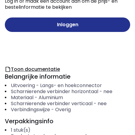
Log in of maak een account aan om de prijs- en
bestelinformatie te bekijken
Inloggen
Toon documentatie
Belangrijke informatie
Uitvoering
-
Langs- en hoekconnector
Scharnierende verbinder horizontaal
-
nee
Materiaal
-
Aluminium
Scharnierende verbinder verticaal
-
nee
Verbindingswijze
-
Overig
Verpakkingsinfo
1
stuk(s)