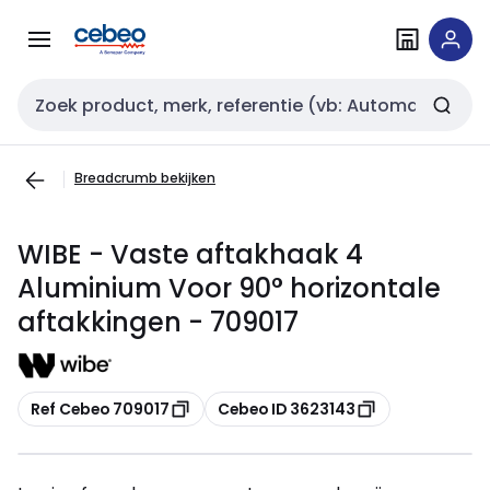
Overslaan
Overslaan
naar
naar
navigatie
inhoud
Zoekveld invoer
Breadcrumb bekijken
WIBE - Vaste aftakhaak 4
Aluminium Voor 90° horizontale
aftakkingen - 709017
Kopiëren
Kopiëren
Ref Cebeo 709017
Cebeo ID 3623143