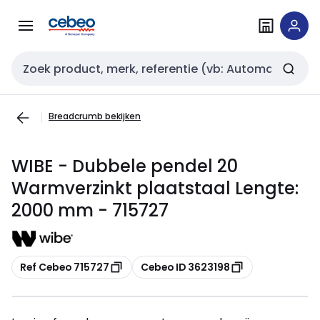
Overslaan
Overslaan
naar
naar
navigatie
inhoud
Zoekveld invoer
Breadcrumb bekijken
WIBE - Dubbele pendel 20
Warmverzinkt plaatstaal Lengte:
2000 mm - 715727
Kopiëren
Kopiëren
Ref Cebeo 715727
Cebeo ID 3623198