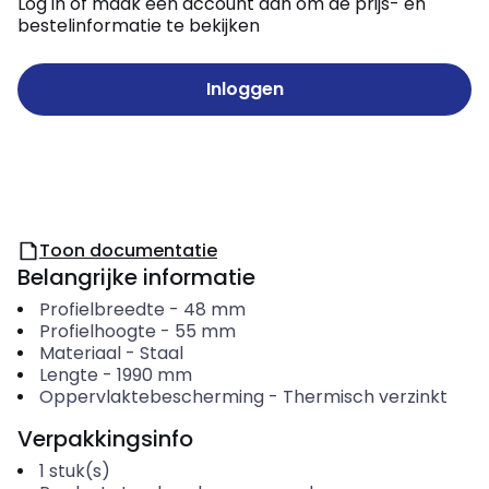
Log in of maak een account aan om de prijs- en
bestelinformatie te bekijken
Inloggen
Toon documentatie
Belangrijke informatie
Profielbreedte
-
48
mm
Profielhoogte
-
55
mm
Materiaal
-
Staal
Lengte
-
1990
mm
Oppervlaktebescherming
-
Thermisch verzinkt
Verpakkingsinfo
1
stuk(s)