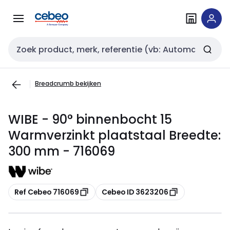
Overslaan
Overslaan
naar
naar
navigatie
inhoud
Zoekveld invoer
Breadcrumb bekijken
WIBE - 90° binnenbocht 15
Warmverzinkt plaatstaal Breedte:
300 mm - 716069
Kopiëren
Kopiëren
Ref Cebeo 716069
Cebeo ID 3623206