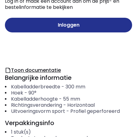
Log in of maak een account aan om de prijs- en
bestelinformatie te bekijken
Inloggen
Toon documentatie
Belangrijke informatie
Kabelladderbreedte
-
300
mm
Hoek
-
90°
Kabelladderhoogte
-
55
mm
Richtingsverandering
-
Horizontaal
Uitvoeringsvorm sport
-
Profiel geperforeerd
Verpakkingsinfo
1
stuk(s)