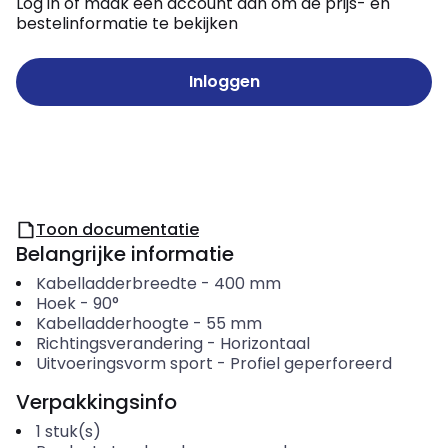
Log in of maak een account aan om de prijs- en
bestelinformatie te bekijken
Inloggen
Toon documentatie
Belangrijke informatie
Kabelladderbreedte
-
400
mm
Hoek
-
90°
Kabelladderhoogte
-
55
mm
Richtingsverandering
-
Horizontaal
Uitvoeringsvorm sport
-
Profiel geperforeerd
Verpakkingsinfo
1
stuk(s)