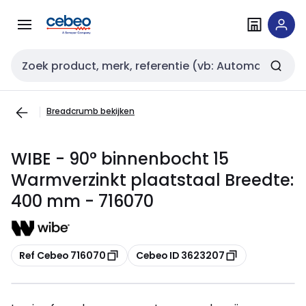
Overslaan
Overslaan
naar
naar
navigatie
inhoud
Zoekveld invoer
Breadcrumb bekijken
WIBE - 90° binnenbocht 15
Warmverzinkt plaatstaal Breedte:
400 mm - 716070
Kopiëren
Kopiëren
Ref Cebeo 716070
Cebeo ID 3623207