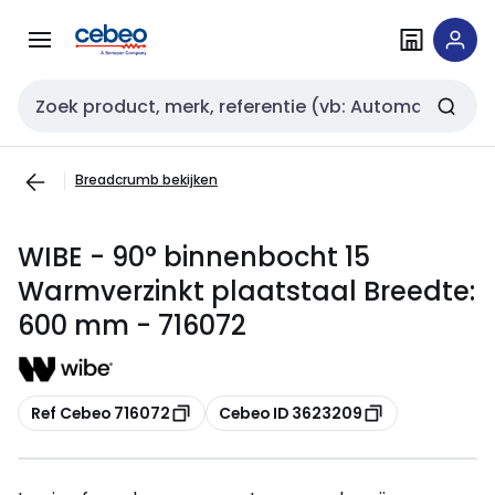
Overslaan
Overslaan
naar
naar
navigatie
inhoud
Zoekveld invoer
Breadcrumb bekijken
WIBE - 90° binnenbocht 15
Warmverzinkt plaatstaal Breedte:
600 mm - 716072
Kopiëren
Kopiëren
Ref Cebeo 716072
Cebeo ID 3623209