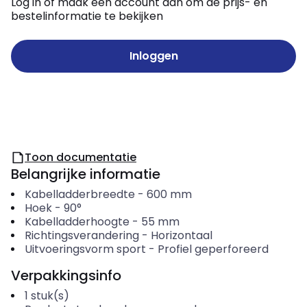
Log in of maak een account aan om de prijs- en
bestelinformatie te bekijken
Inloggen
Toon documentatie
Belangrijke informatie
Kabelladderbreedte
-
600
mm
Hoek
-
90°
Kabelladderhoogte
-
55
mm
Richtingsverandering
-
Horizontaal
Uitvoeringsvorm sport
-
Profiel geperforeerd
Verpakkingsinfo
1
stuk(s)