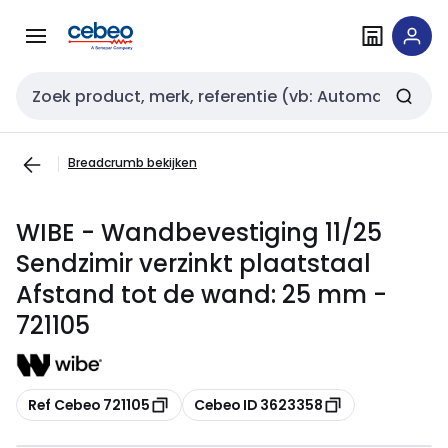
Overslaan
Overslaan
naar
naar
navigatie
inhoud
Zoekveld invoer
Breadcrumb bekijken
WIBE - Wandbevestiging 11/25
Sendzimir verzinkt plaatstaal
Afstand tot de wand: 25 mm -
721105
Kopiëren
Kopiëren
Ref Cebeo 721105
Cebeo ID 3623358