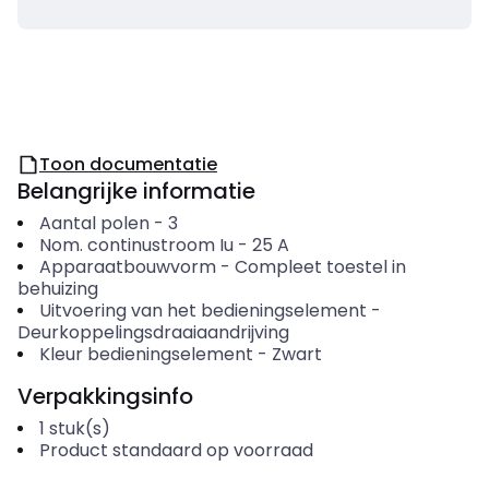
Toon documentatie
Belangrijke informatie
Aantal polen
-
3
Nom. continustroom Iu
-
25
A
Apparaatbouwvorm
-
Compleet toestel in
behuizing
Uitvoering van het bedieningselement
-
Deurkoppelingsdraaiaandrijving
Kleur bedieningselement
-
Zwart
Verpakkingsinfo
1
stuk(s)
Product standaard op voorraad