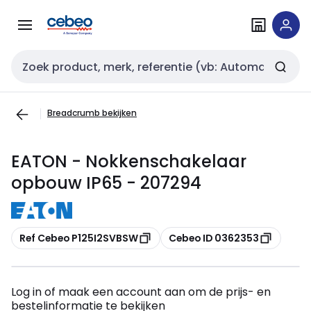
Overslaan
Overslaan
naar
naar
navigatie
inhoud
Zoekveld invoer
Breadcrumb bekijken
EATON - Nokkenschakelaar
opbouw IP65 - 207294
Kopiëren
Kopiëren
Ref Cebeo P125I2SVBSW
Cebeo ID 0362353
Log in of maak een account aan om de prijs- en
bestelinformatie te bekijken