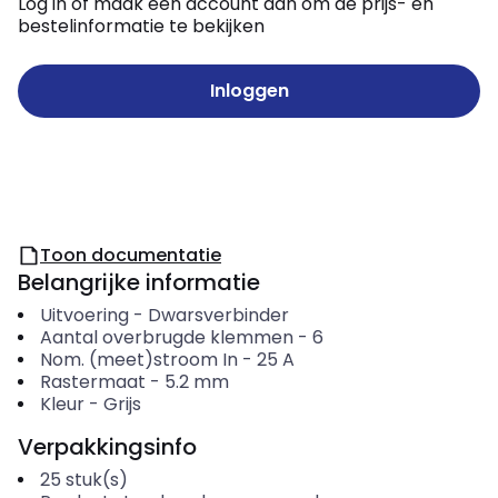
Log in of maak een account aan om de prijs- en
bestelinformatie te bekijken
Inloggen
Toon documentatie
Belangrijke informatie
Uitvoering
-
Dwarsverbinder
Aantal overbrugde klemmen
-
6
Nom. (meet)stroom In
-
25
A
Rastermaat
-
5.2
mm
Kleur
-
Grijs
Verpakkingsinfo
25
stuk(s)