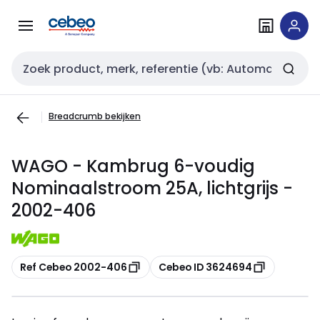
Overslaan
Overslaan
naar
naar
navigatie
inhoud
Zoekveld invoer
Breadcrumb bekijken
WAGO - Kambrug 6-voudig
Nominaalstroom 25A, lichtgrijs -
2002-406
Kopiëren
Kopiëren
Ref Cebeo 2002-406
Cebeo ID 3624694