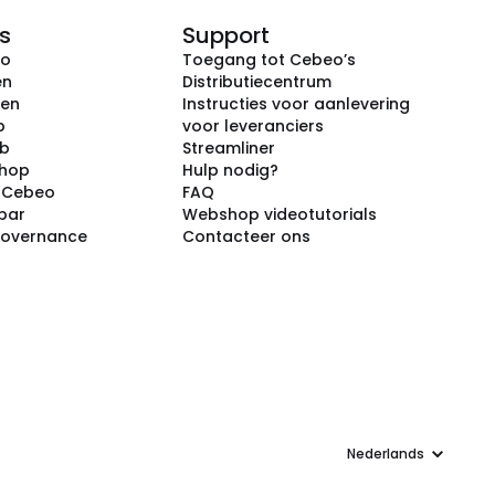
s
Support
eo
Toegang tot Cebeo’s
en
Distributiecentrum
ken
Instructies voor aanlevering
p
voor leveranciers
ub
Streamliner
shop
Hulp nodig?
j Cebeo
FAQ
par
Webshop videotutorials
Governance
Contacteer ons
Taal