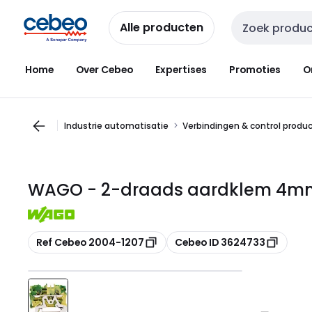
Overslaan
Overslaan
naar
naar
Alle producten
Zoekveld invoer
navigatie
inhoud
Home
Over Cebeo
Expertises
Promoties
O
Industrie automatisatie
Verbindingen & control produ
WAGO - 2-draads aardklem 4mm²
Kopiëren
Kopiëren
Ref Cebeo 2004-1207
Cebeo ID 3624733