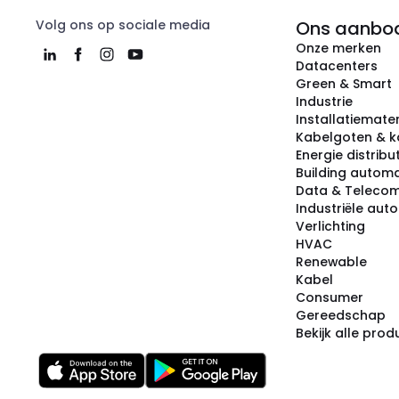
Volg ons op sociale media
Ons aanbo
Onze merken
Datacenters
Green & Smart
Industrie
Installatiemater
Kabelgoten & k
Energie distribu
Building automa
Data & Teleco
Industriële aut
Verlichting
HVAC
Renewable
Kabel
Consumer
Gereedschap
Bekijk alle pro