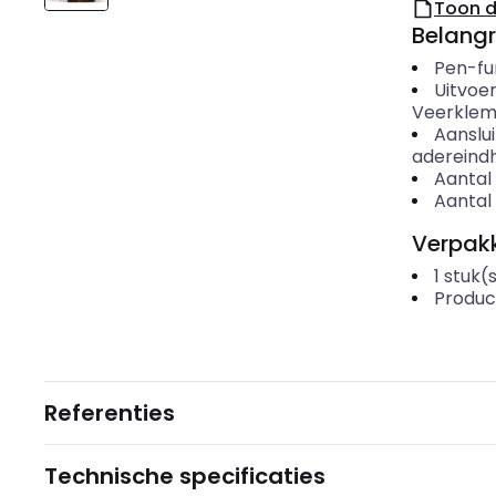
Toon 
Belangr
Pen-fu
Uitvoer
Veerklem
Aanslu
adereindh
Aantal 
Aantal 
Verpakk
1
stuk(
Produc
Referenties
Technische specificaties