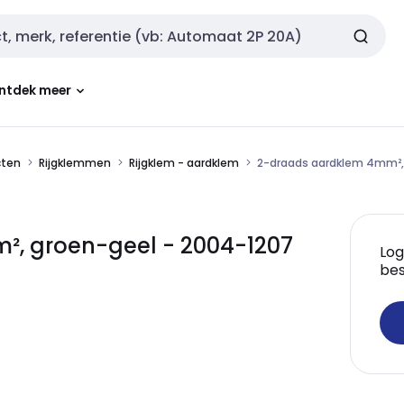
ntdek meer
cten
Rijgklemmen
Rijgklem - aardklem
2-draads aardklem 4mm²,
, groen-geel - 2004-1207
Log
bes