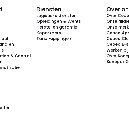
d
Diensten
Over on
Logistieke diensten
Over Ceb
Opleidingen & Events
Onze filial
Herstel en garantie
Onze mer
Koperkoers
Cebeo Ap
iaal
Tariefwijzigingen
Cebeo Cl
analen
Cebeo E-
tie
Werken bi
tion & Control
Over Sone
m
Sonepar 
omatisatie
ducten