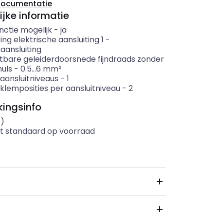
documentatie
ijke informatie
nctie mogelijk
-
ja
ing elektrische aansluiting 1
-
aansluiting
itbare geleiderdoorsnede fijndraads zonder
uls
-
0.5...6
mm²
aansluitniveaus
-
1
klemposities per aansluitniveau
-
2
ingsinfo
s)
t standaard op voorraad