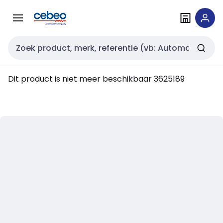
Overslaan
Overslaan
naar
naar
navigatie
inhoud
Zoekveld invoer
Dit product is niet meer beschikbaar
3625189