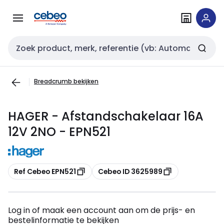
Overslaan
Overslaan
naar
naar
navigatie
inhoud
Zoekveld invoer
Breadcrumb bekijken
HAGER - Afstandschakelaar 16A
12V 2NO - EPN521
Kopiëren
Kopiëren
Ref Cebeo EPN521
Cebeo ID 3625989
Log in of maak een account aan om de prijs- en
bestelinformatie te bekijken