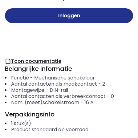
Inloggen
Toon documentatie
Belangrijke informatie
Functie
-
Mechanische schakelaar
Aantal contacten als maakcontact
-
2
Montagewijze
-
DIN-rail
Aantal contacten als verbreekcontact
-
0
Nom. (meet)schakelstroom
-
16
A
Verpakkingsinfo
1
stuk(s)
Product standaard op voorraad