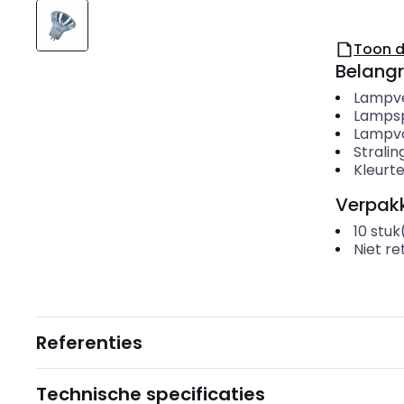
Toon 
Belangr
Lampv
Lamps
Lampv
Strali
Kleurt
Verpakk
10
stuk
Niet r
Referenties
Technische specificaties