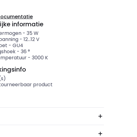
documentatie
ijke informatie
ermogen
-
35
W
panning
-
12...12
V
oet
-
GU4
ngshoek
-
36
°
emperatuur
-
3000
K
ingsinfo
(s)
etourneerbaar product