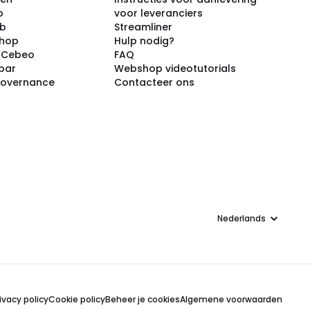
p
voor leveranciers
ub
Streamliner
shop
Hulp nodig?
j Cebeo
FAQ
par
Webshop videotutorials
Governance
Contacteer ons
Taal
ivacy policy
Cookie policy
Beheer je cookies
Algemene voorwaarden