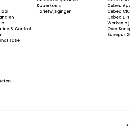
Koperkoers
Cebeo Ap
iaal
Tariefwijzigingen
Cebeo Cl
analen
Cebeo E-
tie
Werken bi
tion & Control
Over Sone
m
Sonepar 
omatisatie
ducten
Pr