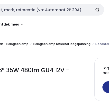
ntdek meer
en - Halogeenlamp
Halogeenlamp reflector laagspanning
Decostar
Log
6° 35W 480lm GU4 12V -
bes