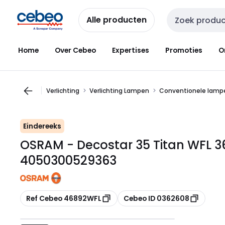
Overslaan
Overslaan
naar
naar
Alle producten
Zoekveld invoer
navigatie
inhoud
Home
Over Cebeo
Expertises
Promoties
O
Verlichting
Verlichting Lampen
Conventionele lamp
Eindereeks
OSRAM - Decostar 35 Titan WFL 3
4050300529363
Kopiëren
Kopiëren
Ref Cebeo 46892WFL
Cebeo ID 0362608