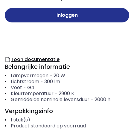
Inloggen
Toon documentatie
Belangrijke informatie
Lampvermogen
-
20
W
Lichtstroom
-
300
lm
Voet
-
G4
Kleurtemperatuur
-
2900
K
Gemiddelde nominale levensduur
-
2000
h
Verpakkingsinfo
1
stuk(s)
Product standaard op voorraad