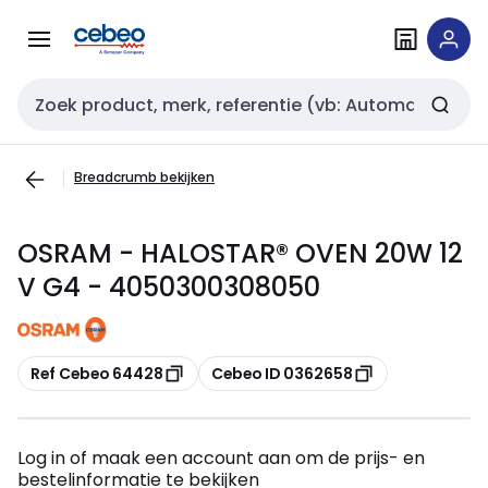
Overslaan
Overslaan
naar
naar
navigatie
inhoud
Zoekveld invoer
Breadcrumb bekijken
OSRAM - HALOSTAR® OVEN 20W 12
V G4 - 4050300308050
Kopiëren
Kopiëren
Ref Cebeo 64428
Cebeo ID 0362658
Log in of maak een account aan om de prijs- en
bestelinformatie te bekijken