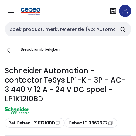
Overslaan
Overslaan
naar
naar
navigatie
inhoud
Zoekveld invoer
Breadcrumb bekijken
Schneider Automation -
contactor TeSys LP1-K - 3P - AC-
3 440 V 12 A - 24 V DC spoel -
LP1K1210BD
Kopiëren
Kopiëren
Ref Cebeo LP1K1210BD
Cebeo ID 0362677