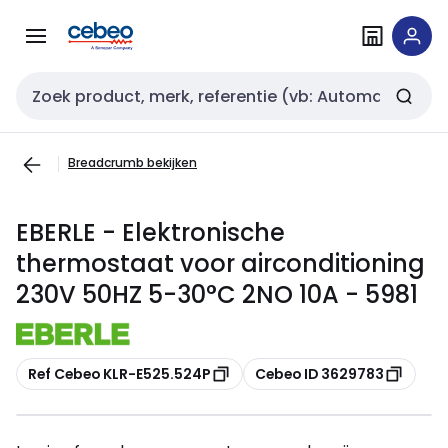
Overslaan
Overslaan
naar
naar
navigatie
inhoud
Zoekveld invoer
Breadcrumb bekijken
EBERLE - Elektronische
thermostaat voor airconditioning
230V 50HZ 5-30°C 2NO 10A - 5981
Kopiëren
Kopiëren
Ref Cebeo KLR-E525.524P
Cebeo ID 3629783