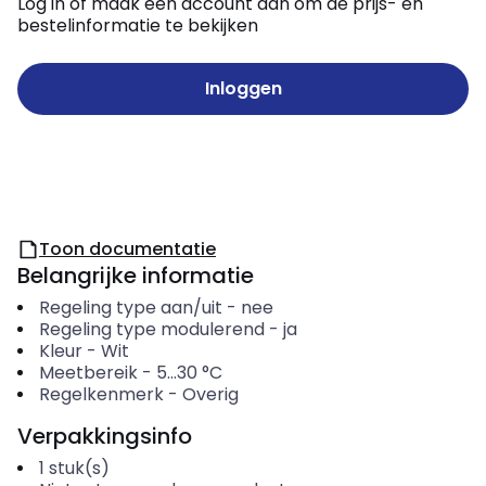
Log in of maak een account aan om de prijs- en
bestelinformatie te bekijken
Inloggen
Toon documentatie
Belangrijke informatie
Regeling type aan/uit
-
nee
Regeling type modulerend
-
ja
Kleur
-
Wit
Meetbereik
-
5...30
°C
Regelkenmerk
-
Overig
Verpakkingsinfo
1
stuk(s)