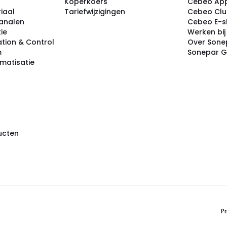
Koperkoers
Cebeo Ap
iaal
Tariefwijzigingen
Cebeo Cl
analen
Cebeo E-
tie
Werken bi
tion & Control
Over Sone
m
Sonepar 
omatisatie
ducten
Pr