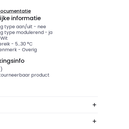
documentatie
ijke informatie
ng type aan/uit
-
nee
ng type modulerend
-
ja
-
Wit
reik
-
5...30
°C
kenmerk
-
Overig
ingsinfo
s)
etourneerbaar product