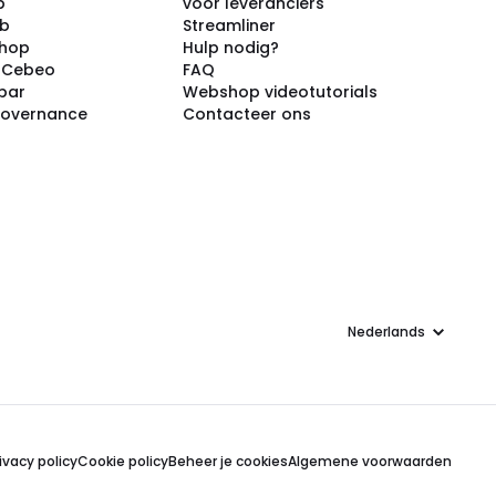
p
voor leveranciers
ub
Streamliner
shop
Hulp nodig?
j Cebeo
FAQ
par
Webshop videotutorials
Governance
Contacteer ons
Taal
ivacy policy
Cookie policy
Beheer je cookies
Algemene voorwaarden