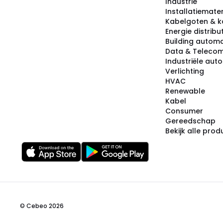
Industrie
Installatiemater
Kabelgoten & k
Energie distribu
Building automa
Data & Teleco
Industriële aut
Verlichting
HVAC
Renewable
Kabel
Consumer
Gereedschap
Bekijk alle pro
© Cebeo 2026