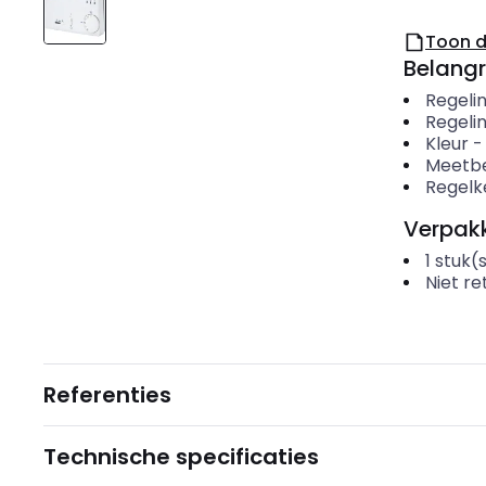
Toon 
Belangr
Regeli
Regeli
Kleur
Meetbe
Regel
Verpakk
1
stuk(
Niet r
Referenties
Technische specificaties