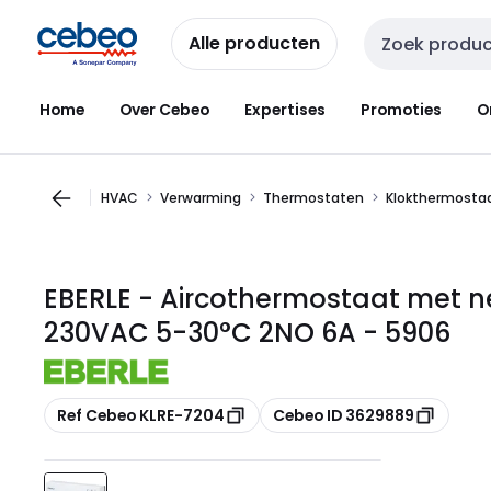
Overslaan
Overslaan
naar
naar
Alle producten
Zoekveld invoer
navigatie
inhoud
Home
Over Cebeo
Expertises
Promoties
O
HVAC
Verwarming
Thermostaten
Klokthermosta
EBERLE - Aircothermostaat met n
230VAC 5-30°C 2NO 6A - 5906
Kopiëren
Kopiëren
Ref Cebeo KLRE-7204
Cebeo ID 3629889