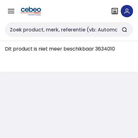
Overslaan
Overslaan
naar
naar
navigatie
inhoud
Zoekveld invoer
Dit product is niet meer beschikbaar
3634010