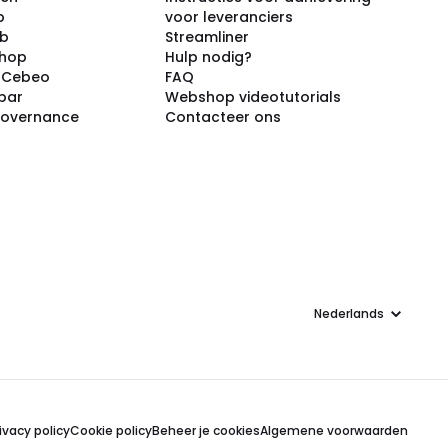
p
voor leveranciers
ub
Streamliner
shop
Hulp nodig?
j Cebeo
FAQ
par
Webshop videotutorials
Governance
Contacteer ons
Taal
ivacy policy
Cookie policy
Beheer je cookies
Algemene voorwaarden