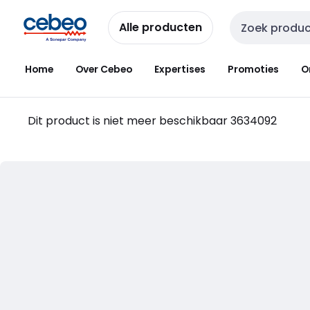
Overslaan
Overslaan
naar
naar
Alle producten
Zoekveld invoer
navigatie
inhoud
Home
Over Cebeo
Expertises
Promoties
O
Dit product is niet meer beschikbaar
3634092