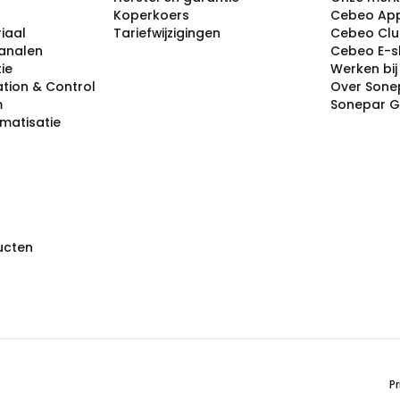
Koperkoers
Cebeo Ap
iaal
Tariefwijzigingen
Cebeo Cl
analen
Cebeo E-
tie
Werken bi
tion & Control
Over Sone
m
Sonepar 
omatisatie
ducten
Pr