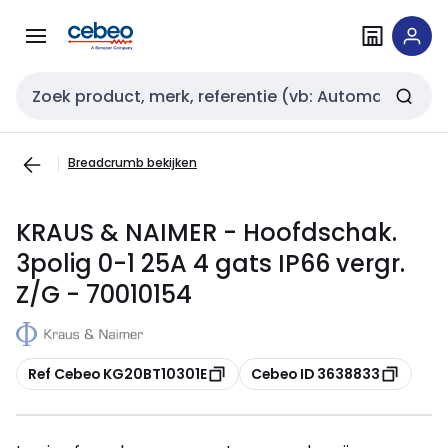
Overslaan
Overslaan
naar
naar
navigatie
inhoud
Zoekveld invoer
Breadcrumb bekijken
KRAUS & NAIMER - Hoofdschak.
3polig 0-1 25A 4 gats IP66 vergr.
Z/G - 70010154
Kopiëren
Kopiëren
Ref Cebeo KG20BT10301E
Cebeo ID 3638833