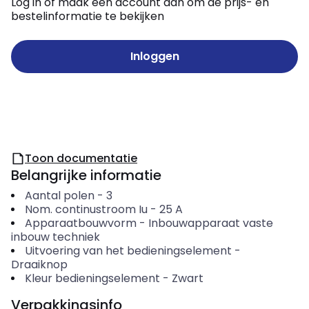
Log in of maak een account aan om de prijs- en
bestelinformatie te bekijken
Inloggen
Toon documentatie
Belangrijke informatie
Aantal polen
-
3
Nom. continustroom Iu
-
25
A
Apparaatbouwvorm
-
Inbouwapparaat vaste
inbouw techniek
Uitvoering van het bedieningselement
-
Draaiknop
Kleur bedieningselement
-
Zwart
Verpakkingsinfo