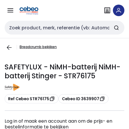
Overslaan
Overslaan
naar
naar
navigatie
inhoud
Zoekveld invoer
Breadcrumb bekijken
SAFETYLUX - NiMH-batterij NiMH-
batterij Stinger - STR76175
Kopiëren
Kopiëren
Ref Cebeo STR76175
Cebeo ID 3639907
Log in of maak een account aan om de prijs- en
bestelinformatie te bekijken