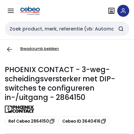
Overslaan
Overslaan
naar
naar
navigatie
inhoud
Zoekveld invoer
Breadcrumb bekijken
PHOENIX CONTACT - 3-weg-
scheidingsversterker met DIP-
switches te configureren
in-/uitgang - 2864150
Kopiëren
Kopiëren
Ref Cebeo 2864150
Cebeo ID 3640416