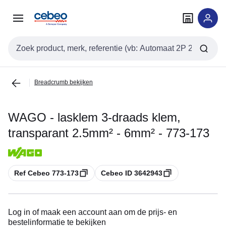
Overslaan
Overslaan
naar
naar
navigatie
inhoud
Zoekveld invoer
Breadcrumb bekijken
WAGO - lasklem 3-draads klem,
transparant 2.5mm² - 6mm² - 773-173
Kopiëren
Kopiëren
Ref Cebeo 773-173
Cebeo ID 3642943
Log in of maak een account aan om de prijs- en
bestelinformatie te bekijken