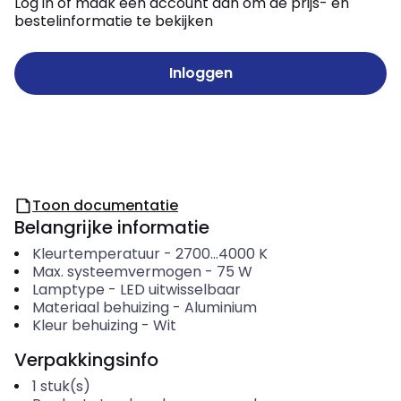
Log in of maak een account aan om de prijs- en
bestelinformatie te bekijken
Inloggen
Toon documentatie
Belangrijke informatie
Kleurtemperatuur
-
2700...4000
K
Max. systeemvermogen
-
75
W
Lamptype
-
LED uitwisselbaar
Materiaal behuizing
-
Aluminium
Kleur behuizing
-
Wit
Verpakkingsinfo
1
stuk(s)