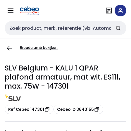
Overslaan
Overslaan
naar
naar
navigatie
inhoud
Zoekveld invoer
Breadcrumb bekijken
SLV Belgium - KALU 1 QPAR
plafond armatuur, mat wit. ES111,
max. 75W - 147301
Kopiëren
Kopiëren
Ref Cebeo 147301
Cebeo ID 3643155