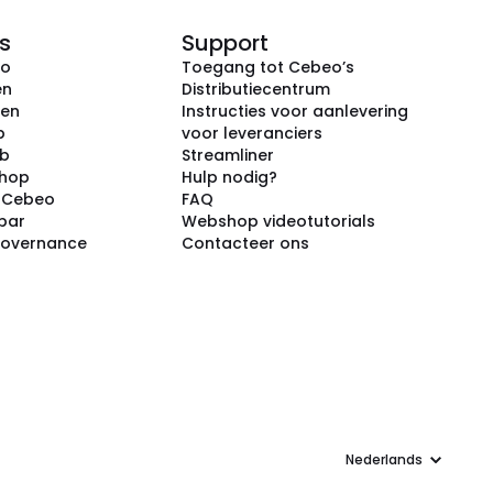
s
Support
eo
Toegang tot Cebeo’s
en
Distributiecentrum
ken
Instructies voor aanlevering
p
voor leveranciers
ub
Streamliner
shop
Hulp nodig?
j Cebeo
FAQ
par
Webshop videotutorials
Governance
Contacteer ons
Taal