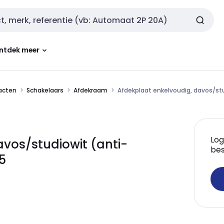
ntdek meer
tacten
Schakelaars
Afdekraam
Afdekplaat enkelvoudig, davos/stu
Log
vos/studiowit (anti-
bes
5