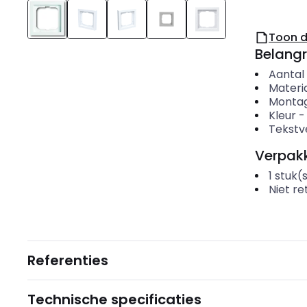
Toon 
Belangr
Aantal
Materi
Montag
Kleur
Tekstv
Verpakk
1
stuk(
Niet r
Referenties
Technische specificaties