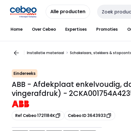
Overslaan
Overslaan
naar
naar
Alle producten
Zoekveld invoer
navigatie
inhoud
Home
Over Cebeo
Expertises
Promoties
O
Installatie materiaal
Schakelaars, stekkers & stopcon
Eindereeks
ABB - Afdekplaat enkelvoudig, da
vingerafdruk) - 2CKA001754A423
Kopiëren
Kopiëren
Ref Cebeo 1721184K
Cebeo ID 3643933