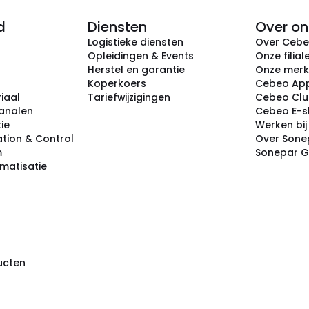
d
Diensten
Over on
Logistieke diensten
Over Ceb
Opleidingen & Events
Onze filial
Herstel en garantie
Onze mer
Koperkoers
Cebeo Ap
iaal
Tariefwijzigingen
Cebeo Cl
analen
Cebeo E-
tie
Werken bi
tion & Control
Over Sone
m
Sonepar 
omatisatie
ducten