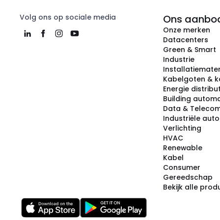
Volg ons op sociale media
Ons aanbo
Onze merken
Datacenters
Green & Smart
Industrie
Installatiemater
Kabelgoten & k
Energie distribu
Building automa
Data & Teleco
Industriële aut
Verlichting
HVAC
Renewable
Kabel
Consumer
Gereedschap
Bekijk alle pro