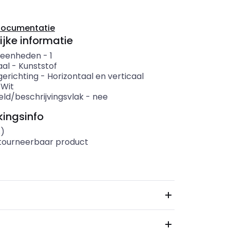
documentatie
ijke informatie
 eenheden
-
1
aal
-
Kunststof
erichting
-
Horizontaal en verticaal
-
Wit
eld/beschrijvingsvlak
-
nee
ingsinfo
s)
etourneerbaar product