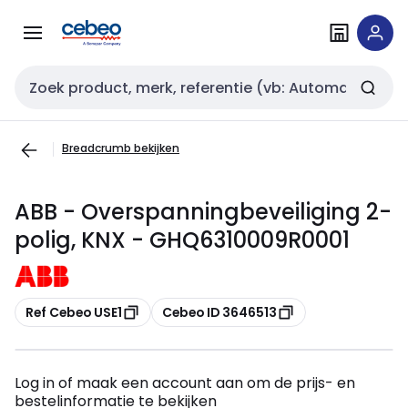
Overslaan
Overslaan
naar
naar
navigatie
inhoud
Zoekveld invoer
Breadcrumb bekijken
ABB - Overspanningbeveiliging 2-
polig, KNX - GHQ6310009R0001
Kopiëren
Kopiëren
Ref Cebeo USE1
Cebeo ID 3646513
Log in of maak een account aan om de prijs- en
bestelinformatie te bekijken