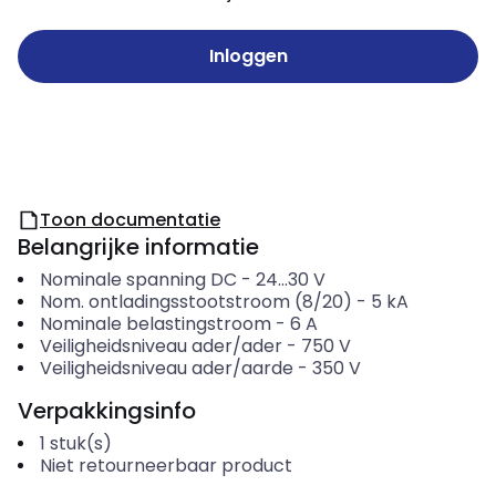
Inloggen
Toon documentatie
Belangrijke informatie
Nominale spanning DC
-
24...30
V
Nom. ontladingsstootstroom (8/20)
-
5
kA
Nominale belastingstroom
-
6
A
Veiligheidsniveau ader/ader
-
750
V
Veiligheidsniveau ader/aarde
-
350
V
Verpakkingsinfo
1
stuk(s)
Niet retourneerbaar product