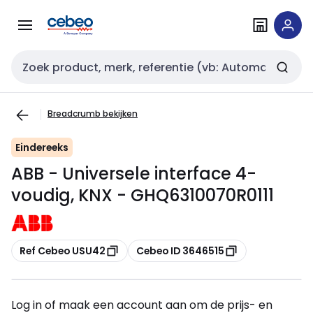
Overslaan
Overslaan
naar
naar
navigatie
inhoud
Zoekveld invoer
Breadcrumb bekijken
Eindereeks
ABB - Universele interface 4-
voudig, KNX - GHQ6310070R0111
Kopiëren
Kopiëren
Ref Cebeo USU42
Cebeo ID 3646515
Log in of maak een account aan om de prijs- en