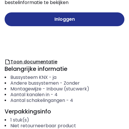
bestelinformatie te bekijken
Inloggen
Toon documentatie
Belangrijke informatie
Bussysteem KNX
-
ja
Andere bussystemen
-
Zonder
Montagewijze
-
Inbouw (stucwerk)
Aantal kanalen in
-
4
Aantal schakelingangen
-
4
Verpakkingsinfo
1
stuk(s)
Niet retourneerbaar product