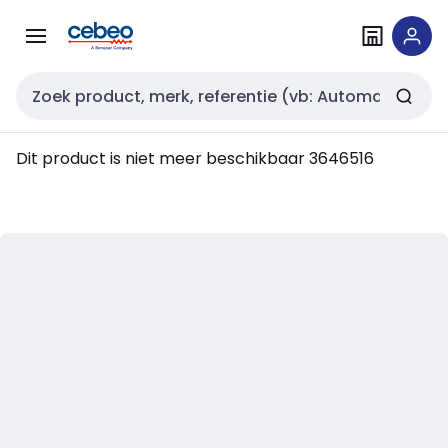
Overslaan
Overslaan
naar
naar
navigatie
inhoud
Zoekveld invoer
Dit product is niet meer beschikbaar
3646516