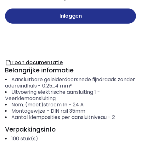
Inloggen
Toon documentatie
Belangrijke informatie
Aansluitbare geleiderdoorsnede fijndraads zonder
adereindhuls
-
0.25...4
mm²
Uitvoering elektrische aansluiting 1
-
Veerklemaansluiting
Nom. (meet)stroom In
-
24
A
Montagewijze
-
DIN rail 35mm
Aantal klemposities per aansluitniveau
-
2
Verpakkingsinfo
100
stuk(s)