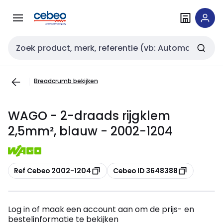
Overslaan
Overslaan
naar
naar
navigatie
inhoud
Zoekveld invoer
Breadcrumb bekijken
WAGO - 2-draads rijgklem
2,5mm², blauw - 2002-1204
Kopiëren
Kopiëren
Ref Cebeo 2002-1204
Cebeo ID 3648388
Log in of maak een account aan om de prijs- en
bestelinformatie te bekijken