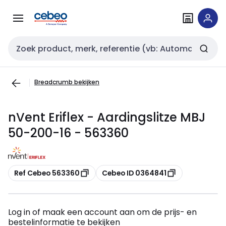
Overslaan
Overslaan
naar
naar
navigatie
inhoud
Zoekveld invoer
Breadcrumb bekijken
nVent Eriflex - Aardingslitze MBJ
50-200-16 - 563360
Kopiëren
Kopiëren
Ref Cebeo 563360
Cebeo ID 0364841
Log in of maak een account aan om de prijs- en
bestelinformatie te bekijken