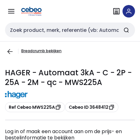
Overslaan
Overslaan
naar
naar
navigatie
inhoud
Zoekveld invoer
Breadcrumb bekijken
HAGER - Automaat 3kA - C - 2P -
25A - 2M - qc - MWS225A
Kopiëren
Kopiëren
Ref Cebeo MWS225A
Cebeo ID 3648412
Log in of maak een account aan om de prijs- en
bestelinformatie te bekijken