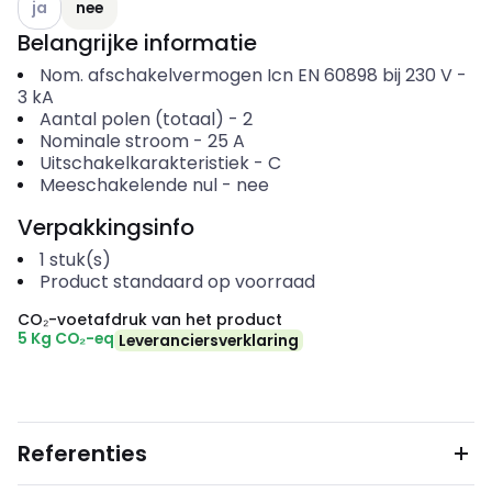
ja
nee
Belangrijke informatie
Nom. afschakelvermogen Icn EN 60898 bij 230 V
-
3
kA
Aantal polen (totaal)
-
2
Nominale stroom
-
25
A
Uitschakelkarakteristiek
-
C
Meeschakelende nul
-
nee
Verpakkingsinfo
1
stuk(s)
Product standaard op voorraad
CO₂-voetafdruk van het product
5 Kg CO₂-eq
Leveranciersverklaring
Referenties