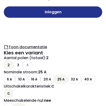
Inloggen
Toon documentatie
Kies een variant
Aantal polen (totaal)
:
2
Andere varianten (Huidige combinatie niet mogelij
2
3
4
Nominale stroom
:
25 A
6 A
10 A
16 A
20 A
25 A
32 A
40 A
Uitschakelkarakteristiek
:
C
C
Meeschakelende nul
:
nee
Andere varianten (Huidige combinatie niet mogelijk)