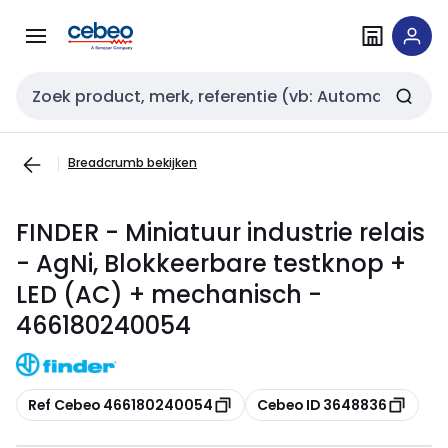
Overslaan
Overslaan
naar
naar
navigatie
inhoud
Zoekveld invoer
Breadcrumb bekijken
FINDER - Miniatuur industrie relais
- AgNi, Blokkeerbare testknop +
LED (AC) + mechanisch -
466180240054
Kopiëren
Kopiëren
Ref Cebeo 466180240054
Cebeo ID 3648836