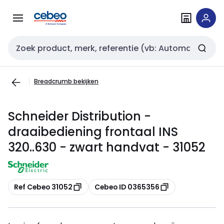
Overslaan
Overslaan
naar
naar
navigatie
inhoud
Zoekveld invoer
Breadcrumb bekijken
Schneider Distribution -
draaibediening frontaal INS
320..630 - zwart handvat - 31052
Kopiëren
Kopiëren
Ref Cebeo 31052
Cebeo ID 0365356