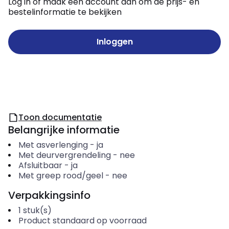
Log in of maak een account aan om de prijs- en
bestelinformatie te bekijken
Inloggen
Toon documentatie
Belangrijke informatie
Met asverlenging
-
ja
Met deurvergrendeling
-
nee
Afsluitbaar
-
ja
Met greep rood/geel
-
nee
Verpakkingsinfo
1
stuk(s)
Product standaard op voorraad