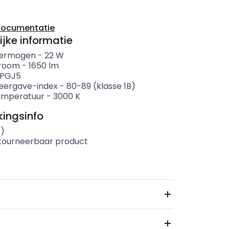
documentatie
ijke informatie
ermogen
-
22
W
troom
-
1650
lm
PGJ5
eergave-index
-
80-89 (klasse 1B)
emperatuur
-
3000
K
ingsinfo
s)
etourneerbaar product