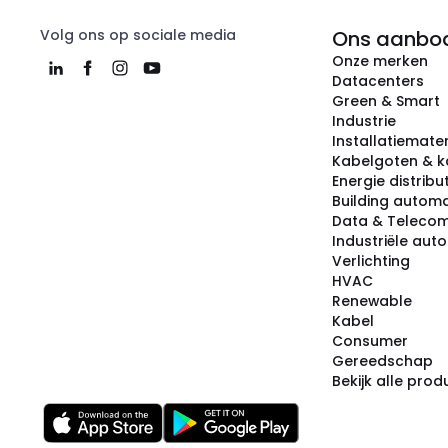
Volg ons op sociale media
Ons aanbo
Onze merken
Datacenters
Green & Smart
Industrie
Installatiemater
Kabelgoten & k
Energie distribu
Building automa
Data & Teleco
Industriële aut
Verlichting
HVAC
Renewable
Kabel
Consumer
Gereedschap
Bekijk alle pro