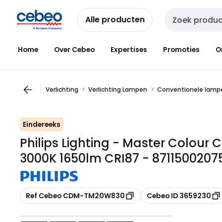
Overslaan
Overslaan
naar
naar
Alle producten
Zoekveld invoer
navigatie
inhoud
Home
Over Cebeo
Expertises
Promoties
O
Verlichting
Verlichting Lampen
Conventionele lamp
Eindereeks
Philips Lighting - Master Colour
3000K 1650lm CRI87 - 8711500207
Kopiëren
Kopiëren
Ref Cebeo CDM-TM20W830
Cebeo ID 3659230