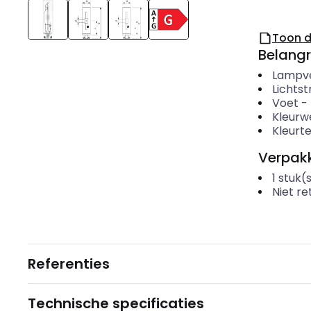
Toon 
Belangr
Lampv
Lichts
Voet
-
Kleurw
Kleurt
Verpakk
1
stuk(
Niet r
Referenties
Technische specificaties