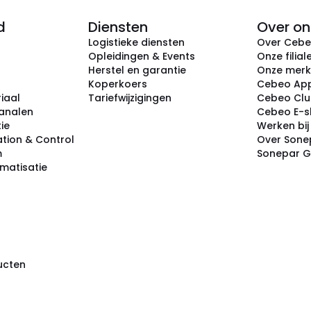
d
Diensten
Over on
Logistieke diensten
Over Ceb
Opleidingen & Events
Onze filial
Herstel en garantie
Onze mer
Koperkoers
Cebeo Ap
iaal
Tariefwijzigingen
Cebeo Cl
analen
Cebeo E-
tie
Werken bi
tion & Control
Over Sone
m
Sonepar 
omatisatie
ducten