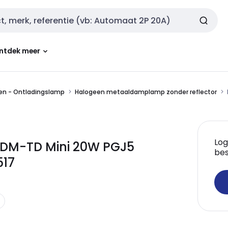
ntdek meer
en - Ontladingslamp
Halogeen metaaldamplamp zonder reflector
Log
 CDM-TD Mini 20W PGJ5
bes
517