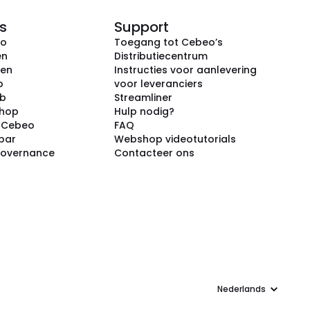
s
Support
eo
Toegang tot Cebeo’s
en
Distributiecentrum
ken
Instructies voor aanlevering
p
voor leveranciers
ub
Streamliner
shop
Hulp nodig?
j Cebeo
FAQ
par
Webshop videotutorials
Governance
Contacteer ons
Taal