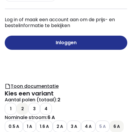
Log in of maak een account aan om de prijs- en
bestelinformatie te bekijken
Inloggen
Toon documentatie
Kies een variant
Aantal polen (totaal)
:
2
1
2
3
4
Nominale stroom
:
6 A
Andere varianten 
0.5 A
1 A
1.6 A
2 A
3 A
4 A
5 A
6 A