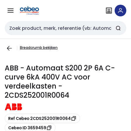
Overslaan
Overslaan
naar
naar
navigatie
inhoud
Zoekveld invoer
Breadcrumb bekijken
ABB - Automaat S200 2P 6A C-
curve 6kA 400V AC voor
verdeelkasten -
2CDS252001R0064
Kopiëren
Ref Cebeo 2CDS252001R0064
Kopiëren
Cebeo ID 3659459