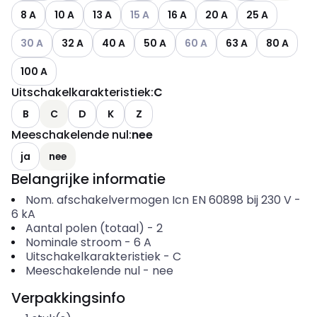
Andere varianten (Huidige combinatie n
8 A
10 A
13 A
15 A
16 A
20 A
25 A
Andere varianten (Huidige combinatie niet mogelijk)
Andere varianten (Huidige co
30 A
32 A
40 A
50 A
60 A
63 A
80 A
100 A
Uitschakelkarakteristiek
:
C
B
C
D
K
Z
Meeschakelende nul
:
nee
ja
nee
Belangrijke informatie
Nom. afschakelvermogen Icn EN 60898 bij 230 V
-
6
kA
Aantal polen (totaal)
-
2
Nominale stroom
-
6
A
Uitschakelkarakteristiek
-
C
Meeschakelende nul
-
nee
Verpakkingsinfo