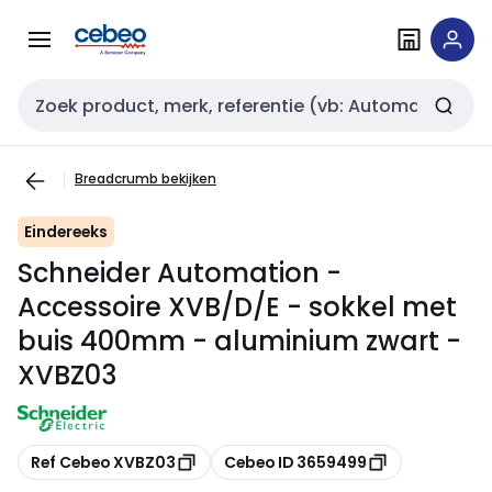
Overslaan
Overslaan
naar
naar
navigatie
inhoud
Zoekveld invoer
Breadcrumb bekijken
Eindereeks
Schneider Automation -
Accessoire XVB/D/E - sokkel met
buis 400mm - aluminium zwart -
XVBZ03
Kopiëren
Kopiëren
Ref Cebeo XVBZ03
Cebeo ID 3659499