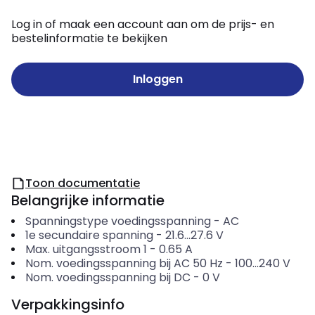
Log in of maak een account aan om de prijs- en
bestelinformatie te bekijken
Inloggen
Toon documentatie
Belangrijke informatie
Spanningstype voedingsspanning
-
AC
1e secundaire spanning
-
21.6...27.6
V
Max. uitgangsstroom 1
-
0.65
A
Nom. voedingsspanning bij AC 50 Hz
-
100...240
V
Nom. voedingsspanning bij DC
-
0
V
Verpakkingsinfo