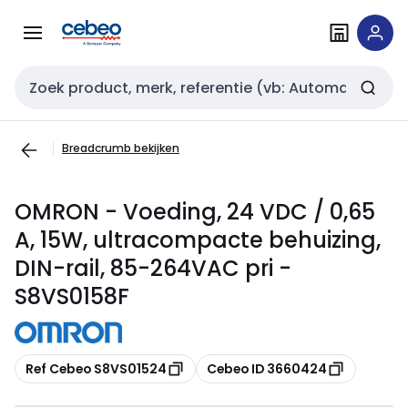
Overslaan
Overslaan
naar
naar
navigatie
inhoud
Zoekveld invoer
Breadcrumb bekijken
OMRON - Voeding, 24 VDC / 0,65
A, 15W, ultracompacte behuizing,
DIN-rail, 85-264VAC pri -
S8VS0158F
Kopiëren
Kopiëren
Ref Cebeo S8VS01524
Cebeo ID 3660424