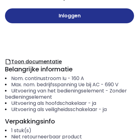
Inloggen
Toon documentatie
Belangrijke informatie
Nom. continustroom Iu
-
160
A
Max. nom. bedrijfsspanning Ue bij AC
-
690
V
Uitvoering van het bedieningselement
-
Zonder
bedieningselement
Uitvoering als hoofdschakelaar
-
ja
Uitvoering als veiligheidsschakelaar
-
ja
Verpakkingsinfo
1
stuk(s)
Niet retourneerbaar product