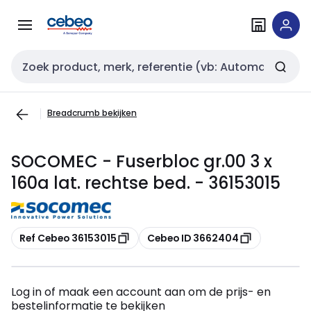
Overslaan
Overslaan
naar
naar
navigatie
inhoud
Zoekveld invoer
Breadcrumb bekijken
SOCOMEC - Fuserbloc gr.00 3 x
160a lat. rechtse bed. - 36153015
Kopiëren
Kopiëren
Ref Cebeo 36153015
Cebeo ID 3662404
Log in of maak een account aan om de prijs- en
bestelinformatie te bekijken