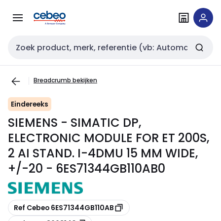
Overslaan
Overslaan
naar
naar
navigatie
inhoud
Zoekveld invoer
Breadcrumb bekijken
Eindereeks
SIEMENS - SIMATIC DP,
ELECTRONIC MODULE FOR ET 200S,
2 AI STAND. I-4DMU 15 MM WIDE,
+/-20 - 6ES71344GB110AB0
Kopiëren
Ref Cebeo 6ES71344GB110AB
Kopiëren