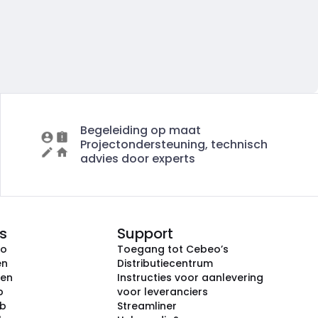
Begeleiding op maat
Projectondersteuning, technisch
advies door experts
s
Support
eo
Toegang tot Cebeo’s
en
Distributiecentrum
ken
Instructies voor aanlevering
p
voor leveranciers
ub
Streamliner