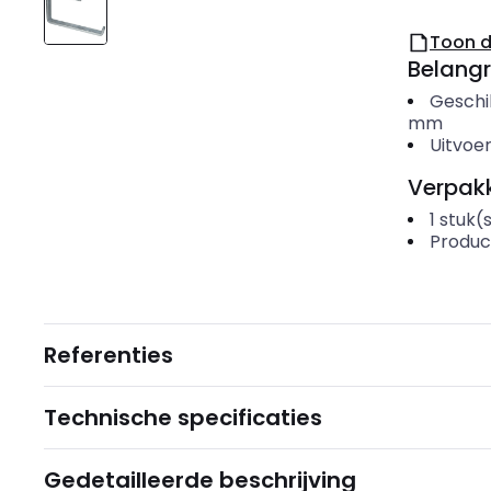
Toon 
Belangr
Geschi
mm
Uitvoer
Verpakk
1
stuk(
Produc
Referenties
Technische specificaties
Gedetailleerde beschrijving