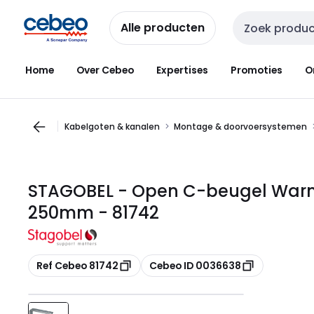
Overslaan
Overslaan
naar
naar
Alle producten
Zoekveld invoer
navigatie
inhoud
Home
Over Cebeo
Expertises
Promoties
O
Kabelgoten & kanalen
Montage & doorvoersystemen
STAGOBEL - Open C-beugel Warmv
250mm - 81742
Kopiëren
Kopiëren
Ref Cebeo 81742
Cebeo ID 0036638