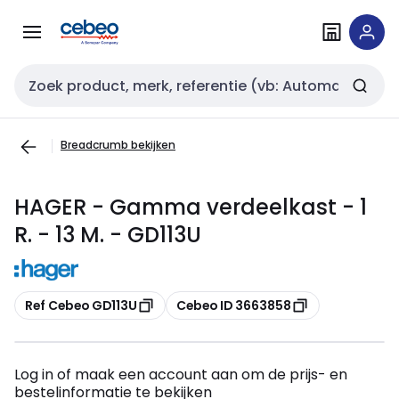
Overslaan
Overslaan
naar
naar
navigatie
inhoud
Zoekveld invoer
Breadcrumb bekijken
HAGER - Gamma verdeelkast - 1
R. - 13 M. - GD113U
Kopiëren
Kopiëren
Ref Cebeo GD113U
Cebeo ID 3663858
Log in of maak een account aan om de prijs- en
bestelinformatie te bekijken