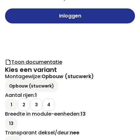
Inloggen
Toon documentatie
Kies een variant
Montagewijze
:
Opbouw (stucwerk)
Opbouw (stucwerk)
Aantal rijen
:
1
1
2
3
4
Breedte in module-eenheden
:
13
13
Transparant deksel/deur
:
nee