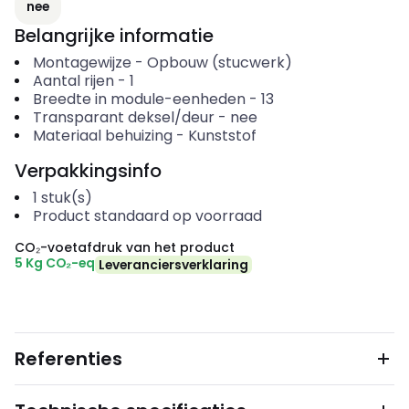
nee
Belangrijke informatie
Montagewijze
-
Opbouw (stucwerk)
Aantal rijen
-
1
Breedte in module-eenheden
-
13
Transparant deksel/deur
-
nee
Materiaal behuizing
-
Kunststof
Verpakkingsinfo
1
stuk(s)
Product standaard op voorraad
CO₂-voetafdruk van het product
5 Kg CO₂-eq
Leveranciersverklaring
Referenties