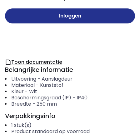
Inloggen
Toon documentatie
Belangrijke informatie
Uitvoering
-
Aanslagdeur
Materiaal
-
Kunststof
Kleur
-
Wit
Beschermingsgraad (IP)
-
IP40
Breedte
-
250
mm
Verpakkingsinfo
1
stuk(s)
Product standaard op voorraad