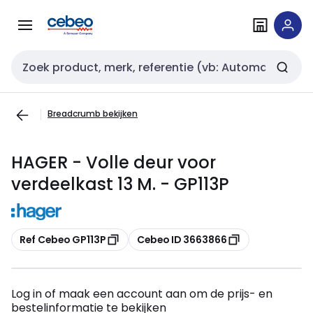
Overslaan
Overslaan
naar
naar
navigatie
inhoud
Zoekveld invoer
Breadcrumb bekijken
HAGER - Volle deur voor
verdeelkast 13 M. - GP113P
Kopiëren
Kopiëren
Ref Cebeo GP113P
Cebeo ID 3663866
Log in of maak een account aan om de prijs- en
bestelinformatie te bekijken