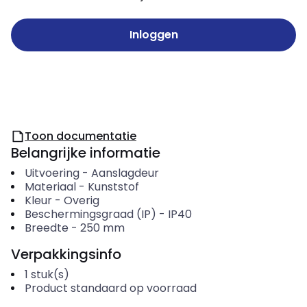
Inloggen
Toon documentatie
Belangrijke informatie
Uitvoering
-
Aanslagdeur
Materiaal
-
Kunststof
Kleur
-
Overig
Beschermingsgraad (IP)
-
IP40
Breedte
-
250
mm
Verpakkingsinfo
1
stuk(s)
Product standaard op voorraad