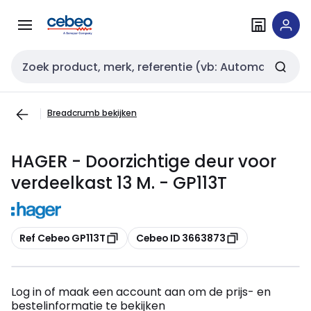
Overslaan
Overslaan
naar
naar
navigatie
inhoud
Zoekveld invoer
Breadcrumb bekijken
HAGER - Doorzichtige deur voor
verdeelkast 13 M. - GP113T
Kopiëren
Kopiëren
Ref Cebeo GP113T
Cebeo ID 3663873
Log in of maak een account aan om de prijs- en
bestelinformatie te bekijken