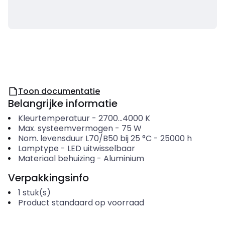
Toon documentatie
Belangrijke informatie
Kleurtemperatuur
-
2700...4000
K
Max. systeemvermogen
-
75
W
Nom. levensduur L70/B50 bij 25 °C
-
25000
h
Lamptype
-
LED uitwisselbaar
Materiaal behuizing
-
Aluminium
Verpakkingsinfo
1
stuk(s)
Product standaard op voorraad