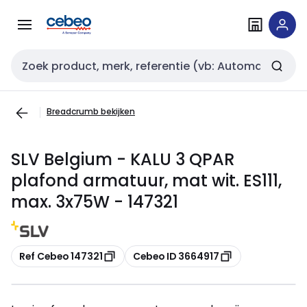
Overslaan
Overslaan
naar
naar
navigatie
inhoud
Zoekveld invoer
Breadcrumb bekijken
SLV Belgium - KALU 3 QPAR
plafond armatuur, mat wit. ES111,
max. 3x75W - 147321
Kopiëren
Kopiëren
Ref Cebeo 147321
Cebeo ID 3664917