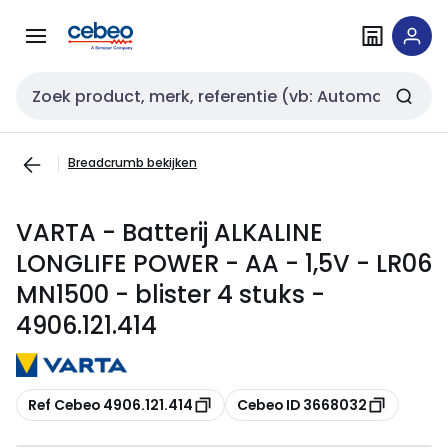
Overslaan
Overslaan
naar
naar
navigatie
inhoud
Zoekveld invoer
Breadcrumb bekijken
VARTA - Batterij ALKALINE
LONGLIFE POWER - AA - 1,5V - LR06
MN1500 - blister 4 stuks -
4906.121.414
Kopiëren
Kopiëren
Ref Cebeo 4906.121.414
Cebeo ID 3668032