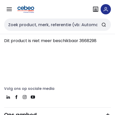
Overslaan
Overslaan
naar
naar
navigatie
inhoud
Zoekveld invoer
Dit product is niet meer beschikbaar
3668298
Volg ons op sociale media
Ons aanbod