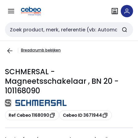
Overslaan
Overslaan
naar
naar
navigatie
inhoud
Zoekveld invoer
Breadcrumb bekijken
SCHMERSAL -
Magneetsschakelaar , BN 20 -
101168090
Kopiëren
Kopiëren
Ref Cebeo 1168090
Cebeo ID 3671944