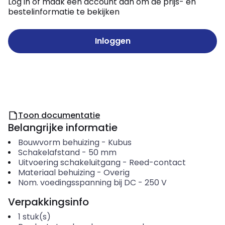
Log in of maak een account aan om de prijs- en
bestelinformatie te bekijken
Inloggen
Toon documentatie
Belangrijke informatie
Bouwvorm behuizing
-
Kubus
Schakelafstand
-
50
mm
Uitvoering schakeluitgang
-
Reed-contact
Materiaal behuizing
-
Overig
Nom. voedingsspanning bij DC
-
250
V
Verpakkingsinfo
1
stuk(s)