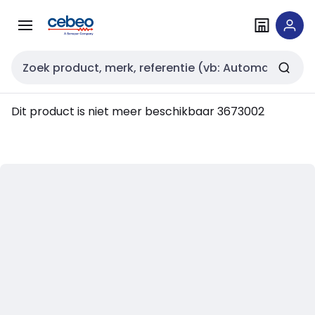
Overslaan
Overslaan
naar
naar
navigatie
inhoud
Zoekveld invoer
Dit product is niet meer beschikbaar
3673002