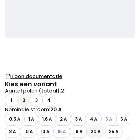
Toon documentatie
Kies een variant
Aantal polen (totaal)
:
2
1
2
3
4
Nominale stroom
:
20 A
Andere varianten 
0.5 A
1 A
1.6 A
2 A
3 A
4 A
5 A
6 A
Andere varianten (Huidige combinatie n
8 A
10 A
13 A
15 A
16 A
20 A
25 A