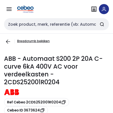
Overslaan
Overslaan
naar
naar
navigatie
inhoud
Zoekveld invoer
Breadcrumb bekijken
ABB - Automaat S200 2P 20A C-
curve 6kA 400V AC voor
verdeelkasten -
2CDS252001R0204
Kopiëren
Ref Cebeo 2CDS252001R0204
Kopiëren
Cebeo ID 3673624