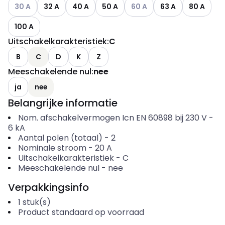
Andere varianten (Huidige combinatie niet mogelijk)
Andere varianten (Huidige co
30 A
32 A
40 A
50 A
60 A
63 A
80 A
100 A
Uitschakelkarakteristiek
:
C
B
C
D
K
Z
Meeschakelende nul
:
nee
ja
nee
Belangrijke informatie
Nom. afschakelvermogen Icn EN 60898 bij 230 V
-
6
kA
Aantal polen (totaal)
-
2
Nominale stroom
-
20
A
Uitschakelkarakteristiek
-
C
Meeschakelende nul
-
nee
Verpakkingsinfo
1
stuk(s)
Product standaard op voorraad