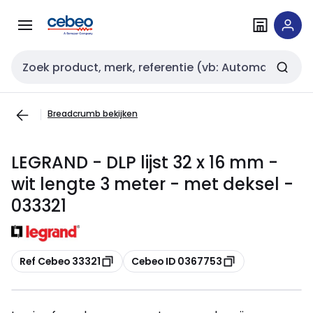
Overslaan
Overslaan
naar
naar
navigatie
inhoud
Zoekveld invoer
Breadcrumb bekijken
LEGRAND - DLP lijst 32 x 16 mm -
wit lengte 3 meter - met deksel -
033321
Kopiëren
Kopiëren
Ref Cebeo 33321
Cebeo ID 0367753