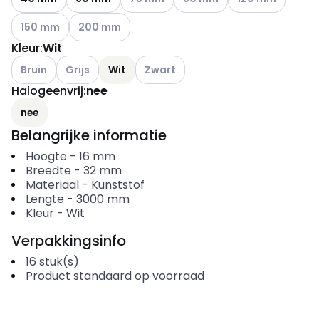
Andere varianten (Huidige combinatie niet mogelijk)
Andere varianten (Huidige combinatie niet mogelij
150 mm
200 mm
Kleur
:
Wit
Andere varianten (Huidige combinatie niet mogelijk)
Andere varianten (Huidige combinatie niet mogelijk)
Andere varianten (Huidige combinatie
Bruin
Grijs
Wit
Zwart
Halogeenvrij
:
nee
nee
Belangrijke informatie
Hoogte
-
16
mm
Breedte
-
32
mm
Materiaal
-
Kunststof
Lengte
-
3000
mm
Kleur
-
Wit
Verpakkingsinfo
16
stuk(s)
Product standaard op voorraad