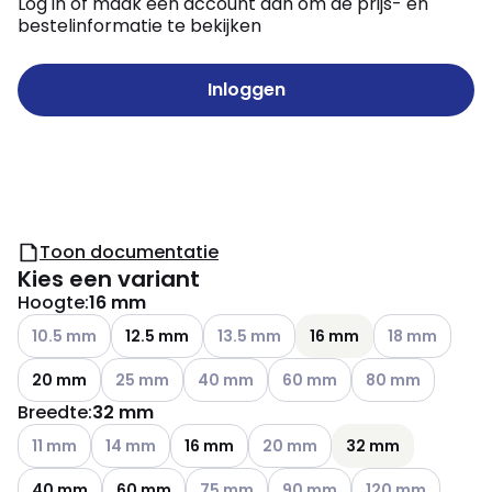
Log in of maak een account aan om de prijs- en
bestelinformatie te bekijken
Inloggen
Toon documentatie
Kies een variant
Hoogte
:
16 mm
Andere varianten (Huidige combinatie niet mogelijk)
Andere varianten (Huidige combinatie
Andere variante
10.5 mm
12.5 mm
13.5 mm
16 mm
18 mm
Andere varianten (Huidige combinatie niet mogelij
Andere varianten (Huidige combinatie ni
Andere varianten (Huidige co
Andere varianten 
20 mm
25 mm
40 mm
60 mm
80 mm
Breedte
:
32 mm
Andere varianten (Huidige combinatie niet mogelijk)
Andere varianten (Huidige combinatie niet mogelijk)
Andere varianten (Huidige combi
11 mm
14 mm
16 mm
20 mm
32 mm
Andere varianten (Huidige combinatie ni
Andere varianten (Huidige co
Andere varianten 
40 mm
60 mm
75 mm
90 mm
120 mm